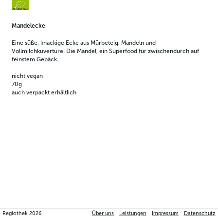
DE-ÖKO-003
Mandelecke 
Eine süße, knackige Ecke aus Mürbeteig, Mandeln und 
Vollmilchkuvertüre. Die Mandel, ein Superfood für zwischendurch auf 
feinstem Gebäck.
nicht vegan
70g
auch verpackt erhältlich
Regiothek
2026
Über uns
Leistungen
Impressum
Datenschutz