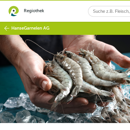
Regiothek
HanseGarnelen AG