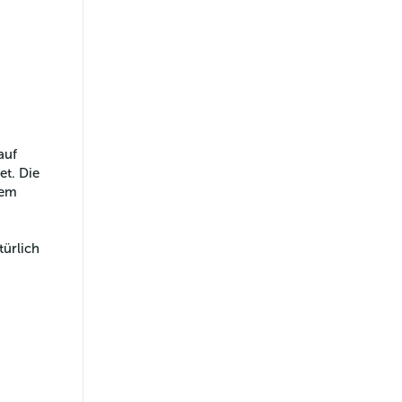
auf 
t. Die 
dem 
ürlich 