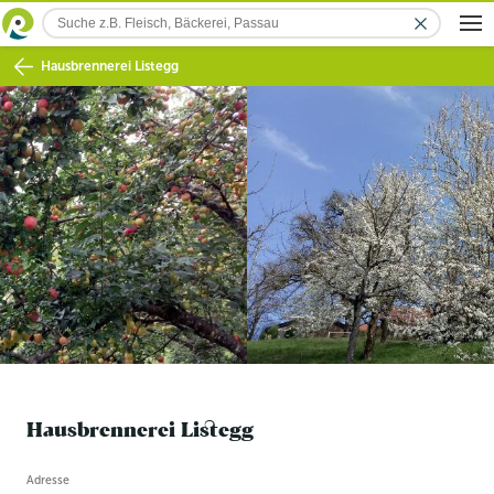
Hausbrennerei Listegg
Hausbrennerei Listegg
Betriebsinformation
Adresse