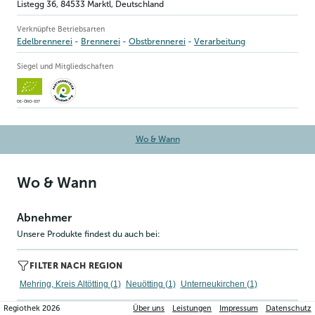
Listegg 36
,
84533
Marktl
, Deutschland
Verknüpfte Betriebsarten
Edelbrennerei
Brennerei
Obstbrennerei
Verarbeitung
Siegel und Mitgliedschaften
DE-ÖKO-037
Wo & Wann
Wo & Wann
Abnehmer
Unsere Produkte findest du auch bei:
FILTER NACH REGION
Mehring, Kreis Altötting (1)
Neuötting (1)
Unterneukirchen (1)
Regiothek
2026
Über uns
Leistungen
Impressum
Datenschutz