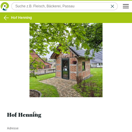
Hof Henning
Hof Henning
Betriebsinformation
Adresse