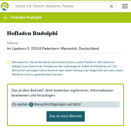
Hofladen Rudolphi
Hofladen Rudolphi
Adresse
Im Lipphorn 5
,
33104
Paderborn-Marienloh
, Deutschland
Bitte beachte: Dieser Betrieb ist kein aktiver Nutzer unserer Plattform. Wir führen ihn
lediglich zum Zwecke der Transparenz der Lieferwege als Zulieferer/Abnehmer auf. Der
Betrieb hat womöglich keine Kenntnis über seinen Eintrag in der Regiothek und nutzt unsere
Plattform nicht zu gewerblichen Zwecken.
Das ist dein Betrieb? Jetzt kostenlos registrieren, Informationen
bearbeiten und hinzufügen.
Es warten
2
Benachrichtigungen auf dich!
Das ist mein Betrieb