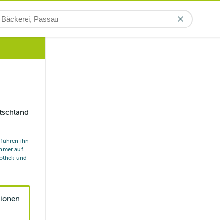
tschland
r führen ihn
hmer auf.
iothek und
tionen