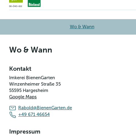
DE-ÖKO-022
Wo & Wann
Wo & Wann
Kontakt
Imkerei BienenGarten
Winzenheimer Straße 35
55595
Hargesheim
Google Maps
Rabold@BienenGarten.de
+49 671 46654
Impressum