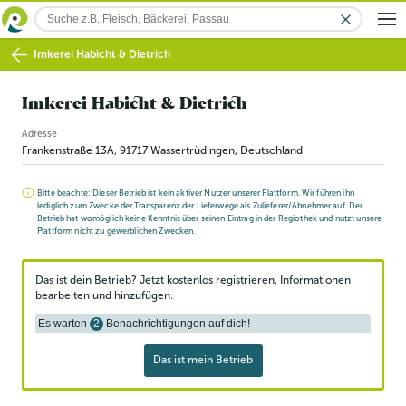
Imkerei Habicht & Dietrich
Imkerei Habicht & Dietrich
Adresse
Frankenstraße 13A
,
91717
Wassertrüdingen
, Deutschland
Bitte beachte: Dieser Betrieb ist kein aktiver Nutzer unserer Plattform. Wir führen ihn
lediglich zum Zwecke der Transparenz der Lieferwege als Zulieferer/Abnehmer auf. Der
Betrieb hat womöglich keine Kenntnis über seinen Eintrag in der Regiothek und nutzt unsere
Plattform nicht zu gewerblichen Zwecken.
Das ist dein Betrieb? Jetzt kostenlos registrieren, Informationen
bearbeiten und hinzufügen.
Es warten
2
Benachrichtigungen auf dich!
Das ist mein Betrieb