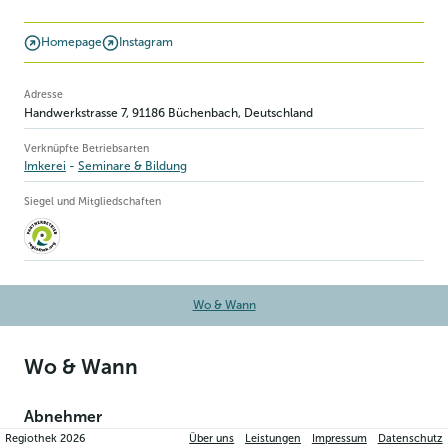
Homepage
Instagram
Betriebsinformation
Adresse
Handwerkstrasse 7
,
91186
Büchenbach
, Deutschland
Verknüpfte Betriebsarten
Imkerei
Seminare & Bildung
Siegel und Mitgliedschaften
Wo & Wann
Wo & Wann
Abnehmer
Regiothek
2026
Über uns
Leistungen
Impressum
Datenschutz
Unsere Produkte findest du auch bei: