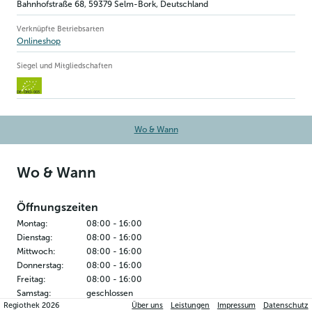
Bahnhofstraße 68
,
59379
Selm-Bork
, Deutschland
Verknüpfte Betriebsarten
Onlineshop
Siegel und Mitgliedschaften
DE-ÖKO-003
Wo & Wann
Wo & Wann
Öffnungszeiten
Montag
:
08:00
-
16:00
Dienstag
:
08:00
-
16:00
Mittwoch
:
08:00
-
16:00
Donnerstag
:
08:00
-
16:00
Freitag
:
08:00
-
16:00
Samstag
:
geschlossen
Regiothek
2026
Über uns
Leistungen
Impressum
Datenschutz
Sonntag
:
geschlossen