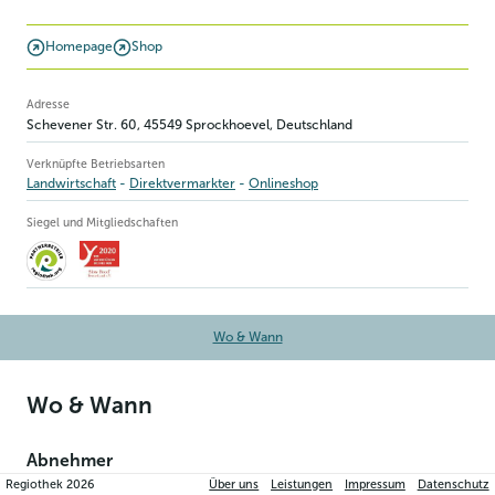
Homepage
Shop
Betriebsinformation
Adresse
Schevener Str. 60
,
45549
Sprockhoevel
, Deutschland
Verknüpfte Betriebsarten
Landwirtschaft
Direktvermarkter
Onlineshop
Siegel und Mitgliedschaften
Wo & Wann
Wo & Wann
Abnehmer
Regiothek
2026
Über uns
Leistungen
Impressum
Datenschutz
Unsere Produkte findest du auch bei: