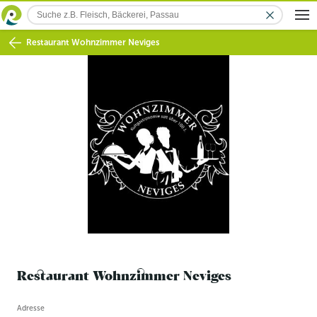
Restaurant Wohnzimmer Neviges
Restaurant Wohnzimmer Neviges
Betriebsinformation
Adresse