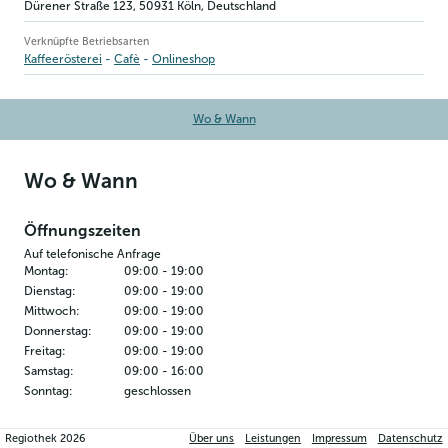
Dürener Straße 123
,
50931
Köln
, Deutschland
Verknüpfte Betriebsarten
Kaffeerösterei
Cafè
Onlineshop
Wo & Wann
Wo & Wann
Öffnungszeiten
Auf telefonische Anfrage
Montag
:
09:00
-
19:00
Dienstag
:
09:00
-
19:00
Mittwoch
:
09:00
-
19:00
Donnerstag
:
09:00
-
19:00
Freitag
:
09:00
-
19:00
Samstag
:
09:00
-
16:00
Sonntag
:
geschlossen
Kontakt
Regiothek
2026
Über uns
Leistungen
Impressum
Datenschutz