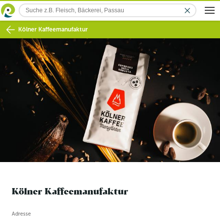
Kölner Kaffeemanufaktur
Kölner Kaffeemanufaktur
Betriebsinformation
Adresse