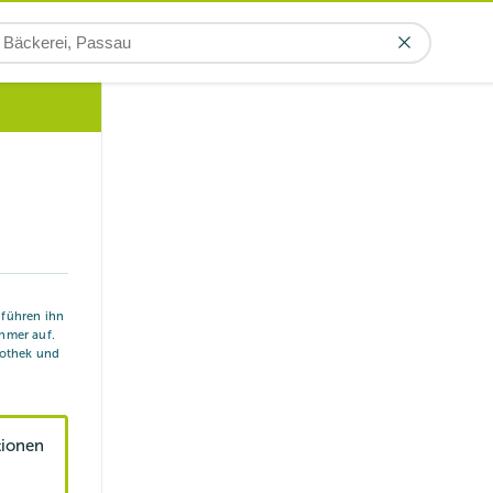
r führen ihn
hmer auf.
iothek und
tionen