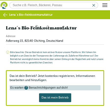
Lena´s Bio-Feinkostmanufaktur
Lena´s Bio-Feinkostmanufaktur
Adresse
Adlerweg 15
,
82140
Olching
, Deutschland
Bitte beachte: Dieser Betrieb ist kein aktiver Nutzer unserer Plattform. Wir führen ihn
lediglich zum Zwecke der Transparenz der Lieferwege als Zulieferer/Abnehmer auf. Der
Betrieb hat womöglich keine Kenntnis über seinen Eintrag in der Regiothek und nutzt unsere
Plattform nicht zu gewerblichen Zwecken.
Das ist dein Betrieb? Jetzt kostenlos registrieren, Informationen
bearbeiten und hinzufügen.
Es warten
7
Benachrichtigungen auf dich!
Das ist mein Betrieb