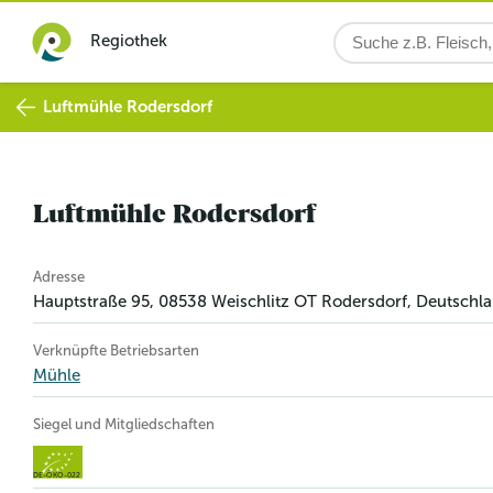
Regiothek
Luftmühle Rodersdorf
Luftmühle Rodersdorf
Betriebsinformation
Adresse
Hauptstraße 95
,
08538
Weischlitz OT Rodersdorf
, Deutschl
Verknüpfte Betriebsarten
Mühle
Siegel und Mitgliedschaften
DE-ÖKO-022