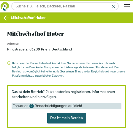
Milchschafhof Huber
Milchschafhof Huber
Adresse
Ringstraße 2
,
83209
Prien
, Deutschland
Bitte beachte: Dieser Betrieb ist kein aktiver Nutzer unserer Plattform. Wir führen ihn
lediglich zum Zwecke der Transparenz der Lieferwege als Zulieferer/Abnehmer auf. Der
Betrieb hat womöglich keine Kenntnis über seinen Eintrag in der Regiothek und nutzt unsere
Plattform nicht zu gewerblichen Zwecken.
Das ist dein Betrieb? Jetzt kostenlos registrieren, Informationen
bearbeiten und hinzufügen.
Es warten
2
Benachrichtigungen auf dich!
Das ist mein Betrieb