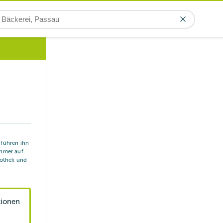
r führen ihn
hmer auf.
iothek und
tionen