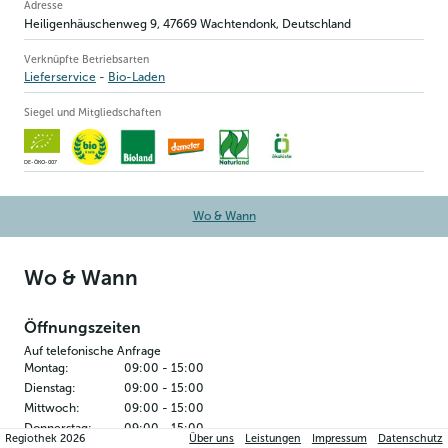
Betriebsinformation
Adresse
Heiligenhäuschenweg 9
,
47669
Wachtendonk
, Deutschland
Verknüpfte Betriebsarten
Lieferservice
Bio-Laden
Siegel und Mitgliedschaften
DE-ÖKO-007
Wo & Wann
Wo & Wann
Öffnungszeiten
Auf telefonische Anfrage
Montag
:
09:00
-
15:00
Dienstag
:
09:00
-
15:00
Mittwoch
:
09:00
-
15:00
Donnerstag
:
09:00
-
15:00
Regiothek
2026
Über uns
Leistungen
Impressum
Datenschutz
Freitag
:
09:00
-
18:00