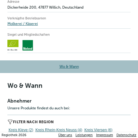
Betriebsinformation
Adresse
Dickerheide 200
,
47877
Willich
, Deutschland
Verknüpfte Betriebsarten
Molkerei / Käserei
Siegel und Mitgliedschaften
DE-Öko-006
Wo & Wann
Wo & Wann
Abnehmer
Unsere Produkte findest du auch bei:
FILTER NACH REGION
Kreis Kleve (2)
Kreis Rhein-Kreis Neuss (4)
Kreis Viersen (6)
Regiothek
2026
Über uns
Leistungen
Impressum
Datenschutz
Stadt Düsseldorf (7)
Stadt Krefeld (1)
Stadt Mönchengladbach (1)