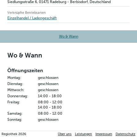
Siedlungsstraße 6
,
01471
Radeburg - Berbisdorf
, Deutschland
Verknüpfte Betriebsarten
Einzelhandel / Ladengeschäft
Wo & Wann
Wo & Wann
Öffnungszeiten
Montag
:
geschlossen
Dienstag
:
geschlossen
Mittwoch
:
geschlossen
Donnerstag
:
14:00
-
18:00
Freitag
:
08:00
-
12:00
14:00
-
18:00
Samstag
:
08:00
-
12:00
Sonntag
:
geschlossen
Kontakt
Regiothek
2026
Über uns
Leistungen
Impressum
Datenschutz