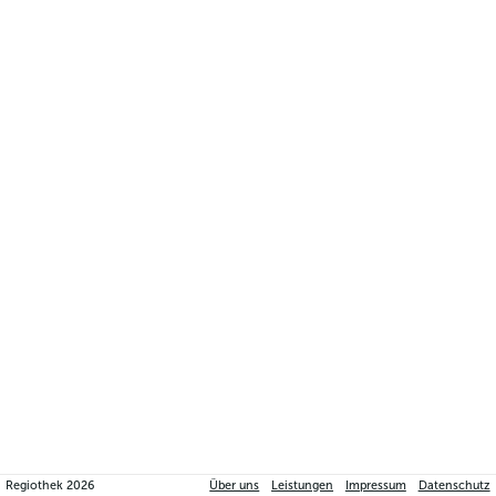
macht sie besonders gut verträglich für einen empfindlichen Magen.
Regiothek
2026
Über uns
Leistungen
Impressum
Datenschutz