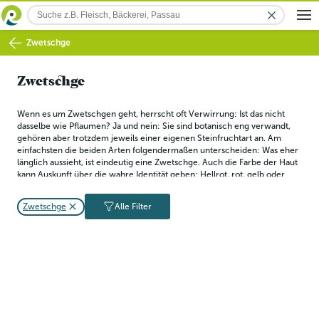
Zwetschge
Zwetschge
Wenn es um
Zwetschgen geht, herrscht oft Verwirrung: Ist das nicht 
dasselbe wie Pflaumen? Ja und nein: Sie sind botanisch eng verwandt, 
gehören aber trotzdem jeweils einer eigenen Steinfruchtart an. Am 
einfachsten die beiden Arten folgendermaßen unterscheiden: Was eher 
länglich aussieht, ist eindeutig eine Zwetschge. Auch die Farbe der Haut 
kann Auskunft über die wahre Identität geben: Hellrot, rot, gelb oder 
grün leuchtet sie nämlich nur bei Pflaumen, Zwetschgen dagegen 
haben immer eine violette Farbe.
Zwetschge
Alle Filter
Mit ihrem Inhaltsstoffen tragen Zwetschgen dazu bei, den 
Flüssigkeitshaushalt im Körper in der Balance zu halten, Giftstoffe 
abzutransportieren und die Verdauung anzuregen. Ihr hoher Gehalt an 
B-Vitaminen ist für das Nervensystem und für den Stoffwechsel 
förderlich. Wie alle blauen und roten Früchte sind auch Zwetschgen 
reich an pflanzlichen Farbstoffen, die sich als Antioxidantien wie ein 
Schutzmantel um die Körperzellen legen.
Richtig reife Zwetschgen, die es ab Ende Juli bis weit in den Oktober 
hinein zu kaufen gibt, enthalten kaum Säure und sind sehr süß. Das 