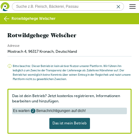
Rotwildgehege Welscher
Rotwildgehege Welscher
Adresse
Mostrach 4
,
96317
Kronach
, Deutschland
Bitte beachte: Dieser Betrieb ist kein aktiver Nutzer unserer Plattform. Wir führen ihn
lediglich zum Zwecke der Transparenz der Lieferwege als Zulieferer/Abnehmer auf. Der
Betrieb hat womöglich keine Kenntnis über seinen Eintrag in der Regiothek und nutzt unsere
Plattform nicht zu gewerblichen Zwecken.
Das ist dein Betrieb? Jetzt kostenlos registrieren, Informationen
bearbeiten und hinzufügen.
Es warten
2
Benachrichtigungen auf dich!
Das ist mein Betrieb