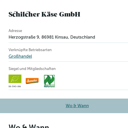
Schilcher Käse GmbH
Betriebsinformation
Adresse
Herzogstraße 9
,
86981
Kinsau
, Deutschland
Verknüpfte Betriebsarten
Großhandel
Siegel und Mitgliedschaften
DE-ÖKO-006
Wo & Wann
Wo & Wann