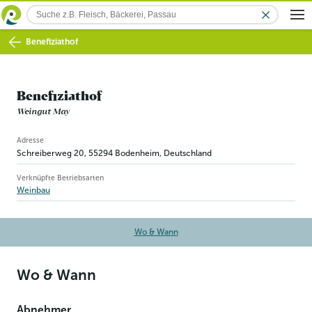
Benefiziathof
Benefiziathof
Weingut May
Betriebsinformation
Adresse
Schreiberweg 20
,
55294
Bodenheim
, Deutschland
Verknüpfte Betriebsarten
Weinbau
Wo & Wann
Wo & Wann
Abnehmer