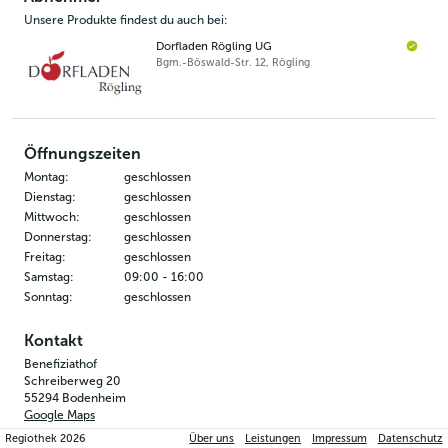
Unsere Produkte findest du auch bei:
Dorfladen Rögling UG
Bgm.-Böswald-Str. 12
,
Rögling
Öffnungszeiten
Montag
:
geschlossen
Dienstag
:
geschlossen
Mittwoch
:
geschlossen
Donnerstag
:
geschlossen
Freitag
:
geschlossen
Samstag
:
09:00
-
16:00
Sonntag
:
geschlossen
Kontakt
Benefiziathof
Schreiberweg 20
55294
Bodenheim
Google Maps
Regiothek
2026
Über uns
Leistungen
Impressum
Datenschutz
06135 2595