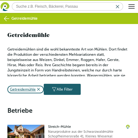
Getreidemühle
Getreidemühle
Getreidemühlen sind die wohl bekannteste Art von Mühlen. Dort findet 
die Produktion der verschiedensten Mehlvariationen statt, 
beispielsweise aus Weizen, Dinkel, Emmer, Roggen, Hafer, Gerste, 
Hirse, Mais oder Reis. Ihre Geschichte begann bereits in der 
Jungsteinzeit in Form von Handreibsteinen, welche nur durch harte 
körperliche Arbeit betrieben werden konnten. Wassermühlen, wie sie 
auch heute noch teilweise in Benutzung sind, entwickelte man in der 
römischen Antike und erleichterten den Mahlvorgang erheblich.
Getreidemühle
Alle Filter
Betriebe
Streich-Mühle
Naturprodukte aus der Schwarzwaldmühle
Schopfheimerstraße 41
,
Kleines Wiesental