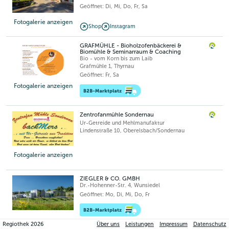
Geöffnet: Di, Mi, Do, Fr, Sa
Fotogalerie anzeigen
Shop
Instagram
GRAFMÜHLE - Bioholzofenbäckerei &
Biomühle & Seminarraum & Coaching
Bio - vom Korn bis zum Laib
Grafmühle 1
,
Thyrnau
Geöffnet: Fr, Sa
Fotogalerie anzeigen
Zentrofanmühle Sondernau
Ur-Getreide und Mehlmanufaktur
Lindenstraße 10
,
Oberelsbach/Sondernau
Fotogalerie anzeigen
ZIEGLER & CO. GMBH
Dr.-Hohenner-Str. 4
,
Wunsiedel
Geöffnet: Mo, Di, Mi, Do, Fr
Regiothek
2026
Über uns
Leistungen
Impressum
Datenschutz