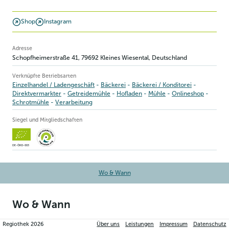
Shop
Instagram
Betriebsinformation
Adresse
Schopfheimerstraße 41
,
79692
Kleines Wiesental
, Deutschland
Verknüpfte Betriebsarten
Einzelhandel / Ladengeschäft
Bäckerei
Bäckerei / Konditorei
Direktvermarkter
Getreidemühle
Hofladen
Mühle
Onlineshop
Schrotmühle
Verarbeitung
Siegel und Mitgliedschaften
DE-ÖKO-003
Wo & Wann
Wo & Wann
Regiothek
2026
Über uns
Leistungen
Impressum
Datenschutz