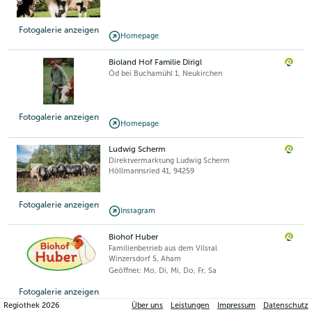
Fotogalerie anzeigen
Homepage
Bioland Hof Familie Dirigl
Öd bei Buchamühl 1
,
Neukirchen
Fotogalerie anzeigen
Homepage
Ludwig Scherm
Direktvermarktung Ludwig Scherm
Höllmannsried 41
,
94259
Fotogalerie anzeigen
Instagram
Biohof Huber
Familienbetrieb aus dem Vilstal
Winzersdorf 5
,
Aham
Geöffnet: Mo, Di, Mi, Do, Fr, Sa
Fotogalerie anzeigen
Regiothek
2026
Über uns
Leistungen
Impressum
Datenschutz