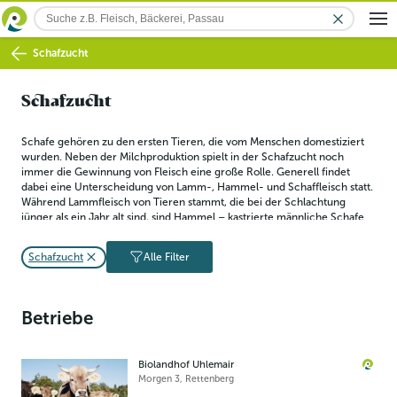
Schafzucht
Schafzucht
Schafe gehören zu den ersten Tieren, die vom Menschen domestiziert 
wurden. Neben der Milchproduktion spielt in der Schafzucht noch 
immer die Gewinnung von Fleisch eine große Rolle. Generell findet 
dabei eine Unterscheidung von Lamm-, Hammel- und Schaffleisch statt. 
Während Lammfleisch von Tieren stammt, die bei der Schlachtung 
jünger als ein Jahr alt sind, sind Hammel – kastrierte männliche Schafe 
– bei der Schlachtung in der Regel nicht älter als zwei Jahre. Das 
Fleisch der älteren Tiere wird demzufolge als Schaffleisch bezeichnet. 
Schafzucht
Alle Filter
Für eine artgerechte Haltung benötigen die Herdentiere vor allem 
ausreichend Auslauf und eine abwechslungsreiche Kost aus Gräsern, 
Kräutern, Körnern und Wurzeln.
Betriebe
Biolandhof Uhlemair
Morgen 3
,
Rettenberg