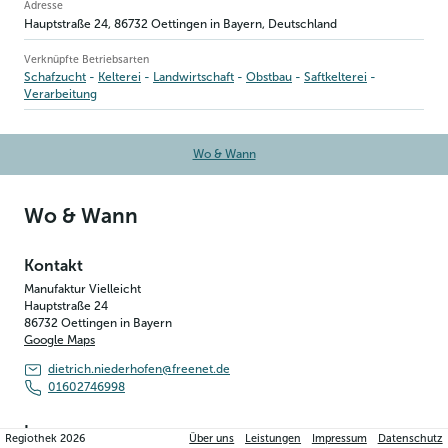
Betriebsinformation
Adresse
Hauptstraße 24
,
86732
Oettingen in Bayern
, Deutschland
Verknüpfte Betriebsarten
Schafzucht
Kelterei
Landwirtschaft
Obstbau
Saftkelterei
Verarbeitung
Wo & Wann
Wo & Wann
Kontakt
Manufaktur Vielleicht
Hauptstraße 24
86732
Oettingen in Bayern
Google Maps
dietrich.niederhofen@freenet.de
01602746998
Impressum
Regiothek
2026
Über uns
Leistungen
Impressum
Datenschutz