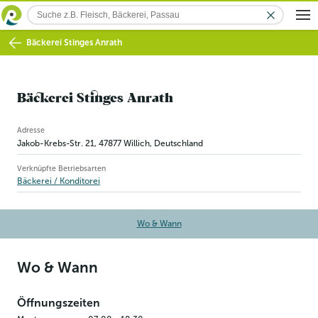
Bäckerei Stinges Anrath
Bäckerei Stinges Anrath
Betriebsinformation
Adresse
Jakob-Krebs-Str. 21
,
47877
Willich
, Deutschland
Verknüpfte Betriebsarten
Bäckerei / Konditorei
Wo & Wann
Wo & Wann
Öffnungszeiten