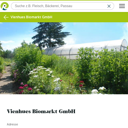
Vienhues Biomarkt GmbH
Vienhues Biomarkt GmbH
Betriebsinformation
Adresse