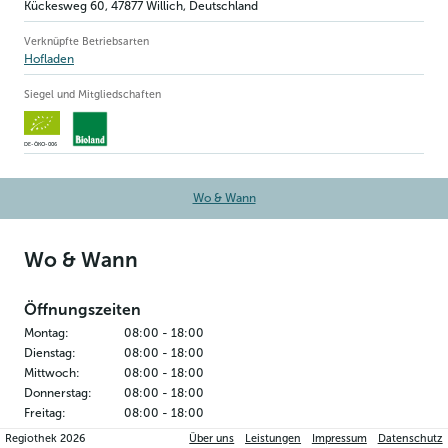
Kückesweg 60
,
47877
Willich
, Deutschland
Verknüpfte Betriebsarten
Hofladen
Siegel und Mitgliedschaften
DE-ÖKO-006
Wo & Wann
Wo & Wann
Öffnungszeiten
Montag
:
08:00
-
18:00
Dienstag
:
08:00
-
18:00
Mittwoch
:
08:00
-
18:00
Donnerstag
:
08:00
-
18:00
Freitag
:
08:00
-
18:00
Samstag
:
08:00
-
15:00
Regiothek
2026
Über uns
Leistungen
Impressum
Datenschutz