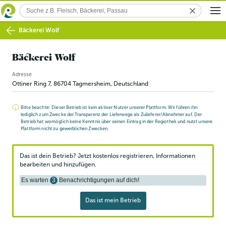
Bäckerei Wolf
Bäckerei Wolf
Adresse
Ottiner Ring 7
,
86704
Tagmersheim
, Deutschland
Bitte beachte: Dieser Betrieb ist kein aktiver Nutzer unserer Plattform. Wir führen ihn
lediglich zum Zwecke der Transparenz der Lieferwege als Zulieferer/Abnehmer auf. Der
Betrieb hat womöglich keine Kenntnis über seinen Eintrag in der Regiothek und nutzt unsere
Plattform nicht zu gewerblichen Zwecken.
Das ist dein Betrieb? Jetzt kostenlos registrieren, Informationen
bearbeiten und hinzufügen.
Es warten
3
Benachrichtigungen auf dich!
Das ist mein Betrieb