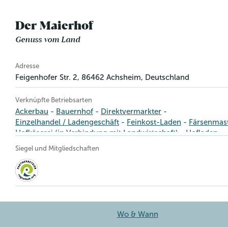
Der Maierhof
Genuss vom Land
Betriebsinformation
Adresse
Feigenhofer Str. 2
,
86462
Achsheim
, Deutschland
Verknüpfte Betriebsarten
Ackerbau
Bauernhof
Direktvermarkter
Einzelhandel / Ladengeschäft
Feinkost-Laden
Färsenmas
Hofkäserei (in Verbindung mit Landwirtschaft)
Hofladen
Landwirtschaft
Milchautomat
Milchviehhaltung
Siegel und Mitgliedschaften
Molkerei / Käserei
Ochsenmast
Rindermast
Rinderzuch
Schweinezucht
Tierhaltung
Verarbeitung
Wo & Wann