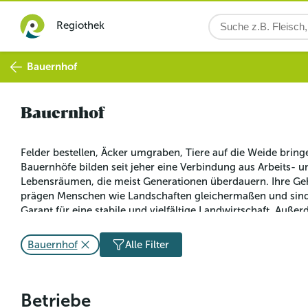
Regiothek
Bauernhof
Bauernhof
Felder bestellen, Äcker umgraben, Tiere auf die Weide bringe
Bauernhöfe bilden seit jeher eine Verbindung aus Arbeits- u
Lebensräumen, die meist Generationen überdauern. Ihre Ge
prägen Menschen wie Landschaften gleichermaßen und sind
Garant für eine stabile und vielfältige Landwirtschaft. Auße
bilden sie den Raum, in dem mit Kreativität und Schaffenskra
Landwirtschaft von morgen gestaltet wird.
Bauernhof
Alle Filter
Betriebe