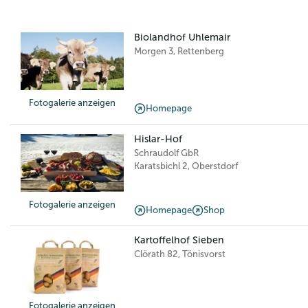
Biolandhof Uhlemair
Morgen 3
,
Rettenberg
Fotogalerie anzeigen
Homepage
Hislar-Hof
Schraudolf GbR
Karatsbichl 2
,
Oberstdorf
Fotogalerie anzeigen
Homepage
Shop
Kartoffelhof Sieben
Clörath 82
,
Tönisvorst
Fotogalerie anzeigen