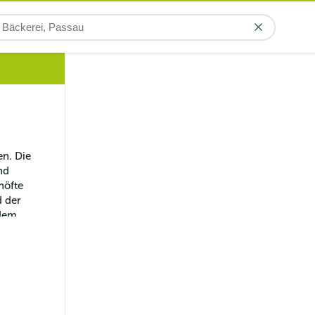
n. Die 
nd 
höfte 
 der 
rdem 
ft die 