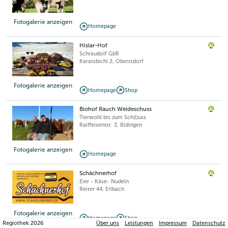
Fotogalerie anzeigen
Homepage
Hislar-Hof
Schraudolf GbR
Karatsbichl 2
,
Oberstdorf
Fotogalerie anzeigen
Homepage
Shop
Biohof Rauch Weideschuss
Tierwohl bis zum Sch(l)uss
Raiffeisenstr. 3
,
Bidingen
Fotogalerie anzeigen
Homepage
Schächnerhof
Eier - Käse- Nudeln
Reiter 44
,
Erlbach
Fotogalerie anzeigen
Homepage
Shop
Regiothek
2026
Über uns
Leistungen
Impressum
Datenschutz