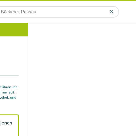
r führen ihn
hmer auf.
iothek und
tionen