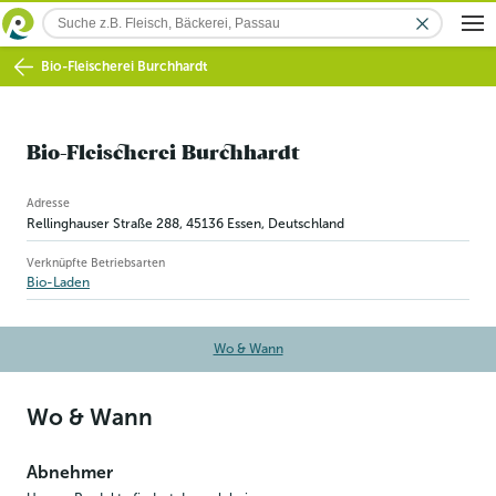
Bio-Fleischerei Burchhardt
Bio-Fleischerei Burchhardt
Betriebsinformation
Adresse
Rellinghauser Straße 288
,
45136
Essen
, Deutschland
Verknüpfte Betriebsarten
Bio-Laden
Wo & Wann
Wo & Wann
Abnehmer