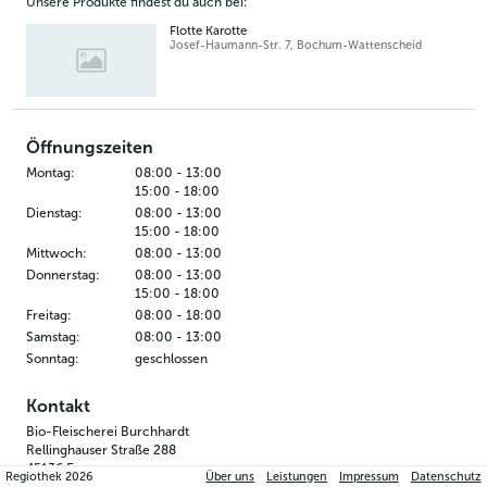
Unsere Produkte findest du auch bei:
Flotte Karotte
Josef-Haumann-Str. 7
,
Bochum-Wattenscheid
Öffnungszeiten
Montag
:
08:00
-
13:00
15:00
-
18:00
Dienstag
:
08:00
-
13:00
15:00
-
18:00
Mittwoch
:
08:00
-
13:00
Donnerstag
:
08:00
-
13:00
15:00
-
18:00
Freitag
:
08:00
-
18:00
Samstag
:
08:00
-
13:00
Sonntag
:
geschlossen
Kontakt
Bio-Fleischerei Burchhardt
Rellinghauser Straße 288
45136
Essen
Regiothek
2026
Über uns
Leistungen
Impressum
Datenschutz
Google Maps