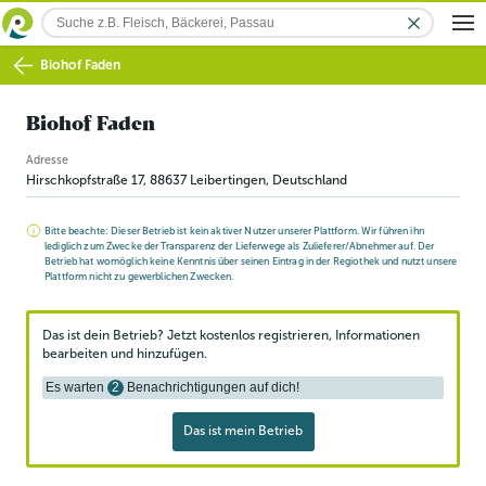
Biohof Faden
Biohof Faden
Adresse
Hirschkopfstraße 17
,
88637
Leibertingen
, Deutschland
Bitte beachte: Dieser Betrieb ist kein aktiver Nutzer unserer Plattform. Wir führen ihn
lediglich zum Zwecke der Transparenz der Lieferwege als Zulieferer/Abnehmer auf. Der
Betrieb hat womöglich keine Kenntnis über seinen Eintrag in der Regiothek und nutzt unsere
Plattform nicht zu gewerblichen Zwecken.
Das ist dein Betrieb? Jetzt kostenlos registrieren, Informationen
bearbeiten und hinzufügen.
Es warten
2
Benachrichtigungen auf dich!
Das ist mein Betrieb