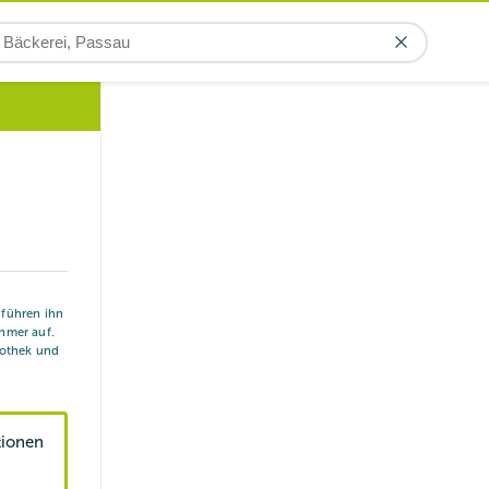
r führen ihn
hmer auf.
iothek und
tionen