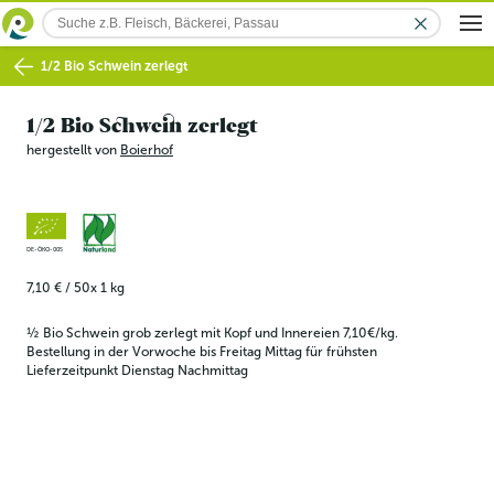
1/2 Bio Schwein zerlegt
1/2 Bio Schwein zerlegt
hergestellt von
Boierhof
DE-ÖKO-005
7,10 €
/
50x
1
kg
½ Bio Schwein grob zerlegt mit Kopf und Innereien 7,10€/kg. 
Bestellung in der Vorwoche bis Freitag Mittag für frühsten 
Lieferzeitpunkt Dienstag Nachmittag 