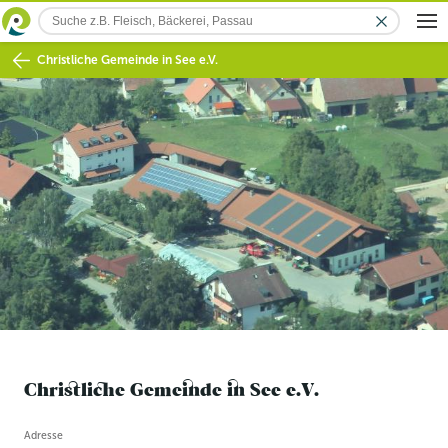
Christliche Gemeinde in See e.V.
Christliche Gemeinde in See e.V.
Betriebsinformation
Adresse