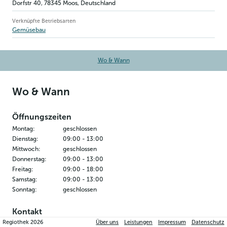
Dorfstr 40
,
78345
Moos
, Deutschland
Verknüpfte Betriebsarten
Gemüsebau
Wo & Wann
Wo & Wann
Öffnungszeiten
Montag
:
geschlossen
Dienstag
:
09:00
-
13:00
Mittwoch
:
geschlossen
Donnerstag
:
09:00
-
13:00
Freitag
:
09:00
-
18:00
Samstag
:
09:00
-
13:00
Sonntag
:
geschlossen
Kontakt
Regiothek
2026
Über uns
Leistungen
Impressum
Datenschutz
Duventäster-Maier Gemüse & Bunte Vielfalt