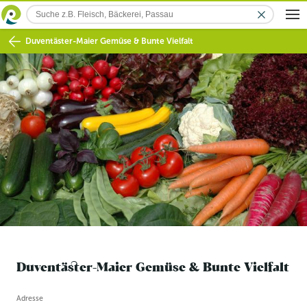
Duventäster-Maier Gemüse & Bunte Vielfalt
Duventäster-Maier Gemüse & Bunte Vielfalt
Betriebsinformation
Adresse