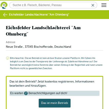
Eichsfelder Landschlachterei "Am Ohmberg"
Eichsfelder Landschlachterei "Am
Ohmberg"
Adresse
Neue Straße
,
37345
Bischofferode
, Deutschland
Bitte beachte: Dieser Betrieb ist kein aktiver Nutzer unserer Plattform. Wir führen ihn
lediglich zum Zwecke der Transparenz der Lieferwege als Zulieferer/Abnehmer auf. Der
Betrieb hat womöglich keine Kenntnis über seinen Eintrag in der Regiothek und nutzt unsere
Plattform nicht zu gewerblichen Zwecken.
Das ist dein Betrieb? Jetzt kostenlos registrieren, Informationen
bearbeiten und hinzufügen.
Es warten
2
Benachrichtigungen auf dich!
Das ist mein Betrieb