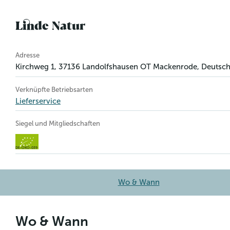
Linde Natur
Betriebsinformation
Adresse
Kirchweg 1
,
37136
Landolfshausen OT Mackenrode
, Deutsc
Verknüpfte Betriebsarten
Lieferservice
Siegel und Mitgliedschaften
DE-ÖKO-039
Wo & Wann
Wo & Wann