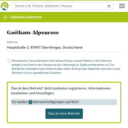
Gasthaus Alpenrose
Gasthaus Alpenrose
Adresse
Hauptstraße 3
,
87647
Oberthingau
, Deutschland
Bitte beachte: Dieser Betrieb ist kein aktiver Nutzer unserer Plattform. Wir führen ihn
lediglich zum Zwecke der Transparenz der Lieferwege als Zulieferer/Abnehmer auf. Der
Betrieb hat womöglich keine Kenntnis über seinen Eintrag in der Regiothek und nutzt unsere
Plattform nicht zu gewerblichen Zwecken.
Das ist dein Betrieb? Jetzt kostenlos registrieren, Informationen
bearbeiten und hinzufügen.
Es warten
2
Benachrichtigungen auf dich!
Das ist mein Betrieb