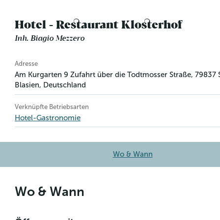
Hotel - Restaurant Klosterhof
Inh. Biagio Mezzero
Betriebsinformation
Adresse
Am Kurgarten 9 Zufahrt über die Todtmosser Straße
,
79837
Blasien
, Deutschland
Verknüpfte Betriebsarten
Hotel-Gastronomie
Wo & Wann
Wo & Wann