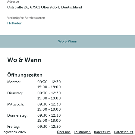
Betriebsinformation
Adresse
Oststraße 28
,
87561
Oberstdorf
, Deutschland
Verknüpfte Betriebsarten
Hofladen
Wo & Wann
Wo & Wann
Öffnungszeiten
Montag
:
09:30
-
12:30
15:00
-
18:00
Dienstag
:
09:30
-
12:30
15:00
-
18:00
Mittwoch
:
09:30
-
12:30
15:00
-
18:00
Donnerstag
:
09:30
-
12:30
15:00
-
18:00
Freitag
:
09:30
-
12:30
15:00
-
18:00
Regiothek
2026
Über uns
Leistungen
Impressum
Datenschutz