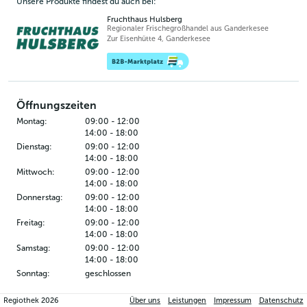
Unsere Produkte findest du auch bei:
Fruchthaus Hulsberg
Regionaler Frischegroßhandel aus Ganderkesee
Zur Eisenhütte 4
,
Ganderkesee
Öffnungszeiten
Montag
:
09:00
-
12:00
14:00
-
18:00
Dienstag
:
09:00
-
12:00
14:00
-
18:00
Mittwoch
:
09:00
-
12:00
14:00
-
18:00
Donnerstag
:
09:00
-
12:00
14:00
-
18:00
Freitag
:
09:00
-
12:00
14:00
-
18:00
Samstag
:
09:00
-
12:00
14:00
-
18:00
Sonntag
:
geschlossen
Regiothek
2026
Über uns
Leistungen
Impressum
Datenschutz
Kontakt