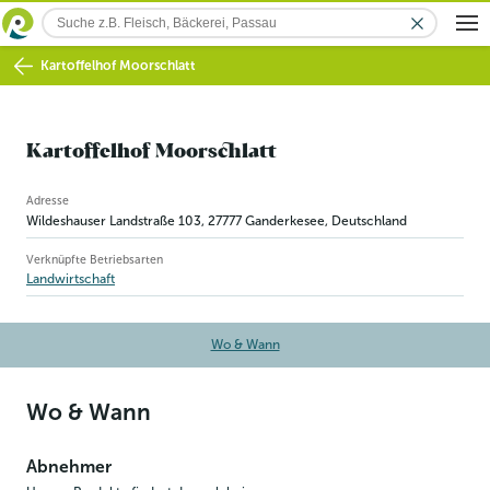
Kartoffelhof Moorschlatt
Kartoffelhof Moorschlatt
Betriebsinformation
Adresse
Wildeshauser Landstraße 103
,
27777
Ganderkesee
, Deutschland
Verknüpfte Betriebsarten
Landwirtschaft
Wo & Wann
Wo & Wann
Abnehmer