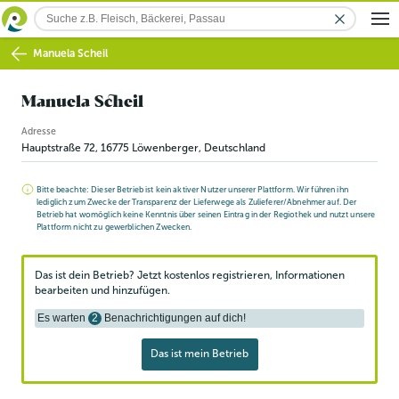
Manuela Scheil
Manuela Scheil
Adresse
Hauptstraße 72
,
16775
Löwenberger
, Deutschland
Bitte beachte: Dieser Betrieb ist kein aktiver Nutzer unserer Plattform. Wir führen ihn
lediglich zum Zwecke der Transparenz der Lieferwege als Zulieferer/Abnehmer auf. Der
Betrieb hat womöglich keine Kenntnis über seinen Eintrag in der Regiothek und nutzt unsere
Plattform nicht zu gewerblichen Zwecken.
Das ist dein Betrieb? Jetzt kostenlos registrieren, Informationen
bearbeiten und hinzufügen.
Es warten
2
Benachrichtigungen auf dich!
Das ist mein Betrieb